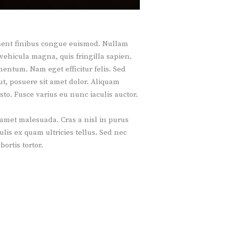
aesent finibus congue euismod. Nullam
vehicula magna, quis fringilla sapien.
entum. Nam eget efficitur felis. Sed
 ut, posuere sit amet dolor. Aliquam
sto. Fusce varius eu nunc iaculis auctor.
 amet malesuada. Cras a nisl in purus
lis ex quam ultricies tellus. Sed nec
ortis tortor.