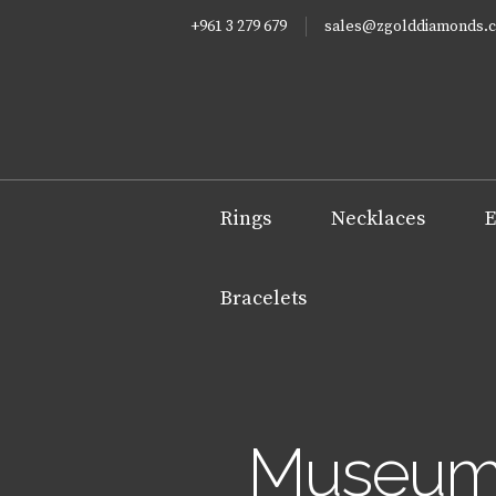
+961 3 279 679
sales@zgolddiamonds.
Rings
Necklaces
E
Bracelets
Museums