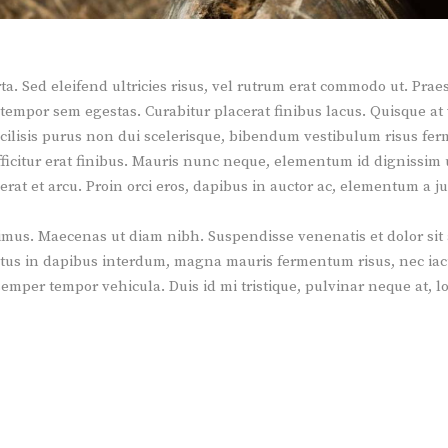
rta. Sed eleifend ultricies risus, vel rutrum erat commodo ut. Pr
tempor sem egestas. Curabitur placerat finibus lacus. Quisque at 
cilisis purus non dui scelerisque, bibendum vestibulum risus ferm
 efficitur erat finibus. Mauris nunc neque, elementum id dignissim
erat et arcu. Proin orci eros, dapibus in auctor ac, elementum a ju
imus. Maecenas ut diam nibh. Suspendisse venenatis et dolor sit
ectus in dapibus interdum, magna mauris fermentum risus, nec iacu
semper tempor vehicula. Duis id mi tristique, pulvinar neque at, lob